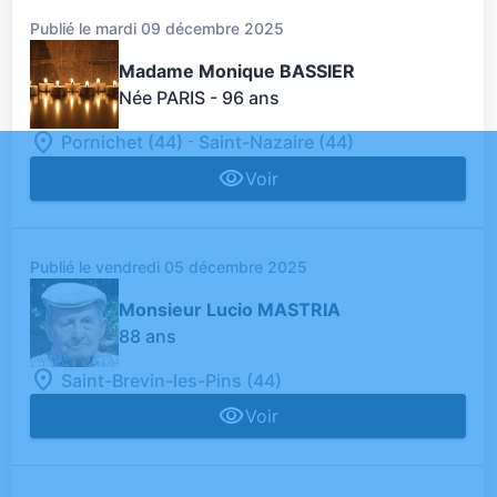
Publié le mardi 09 décembre 2025
Madame Monique BASSIER
Née PARIS
- 96 ans
-
Pornichet (44)
Saint-Nazaire (44)
Voir
Publié le vendredi 05 décembre 2025
Monsieur Lucio MASTRIA
88 ans
Saint-Brevin-les-Pins (44)
Voir