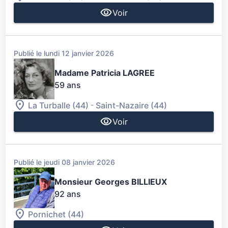
Voir
Publié le lundi 12 janvier 2026
Madame Patricia LAGREE
59 ans
-
La Turballe (44)
Saint-Nazaire (44)
Voir
Publié le jeudi 08 janvier 2026
Monsieur Georges BILLIEUX
92 ans
Pornichet (44)