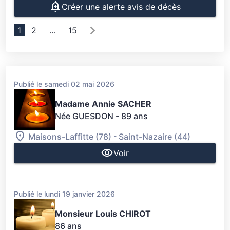
Créer une alerte avis de décès
1
2
…
15
Publié le samedi 02 mai 2026
Madame Annie SACHER
Née GUESDON
- 89 ans
-
Maisons-Laffitte (78)
Saint-Nazaire (44)
Voir
Publié le lundi 19 janvier 2026
Monsieur Louis CHIROT
86 ans