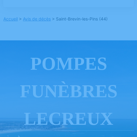
Accueil
>
Avis de décès
>
Saint-Brevin-les-Pins (44)
POMPES
FUNÈBRES
LECREUX