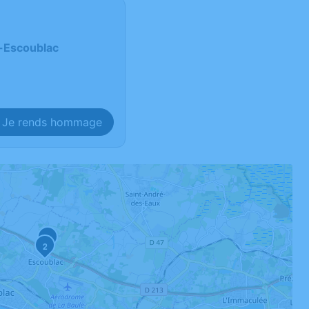
e-Escoublac
Je rends hommage
4
2