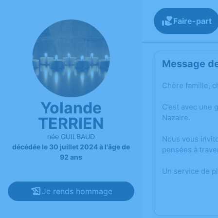
Faire-part
Message de 
Chère famille, c
Yolande
C’est avec une 
Nazaire.
TERRIEN
née GUILBAUD
Nous vous invit
décédée le 30 juillet 2024 à l'âge de
pensées à trave
92 ans
Un service de p
Je rends hommage