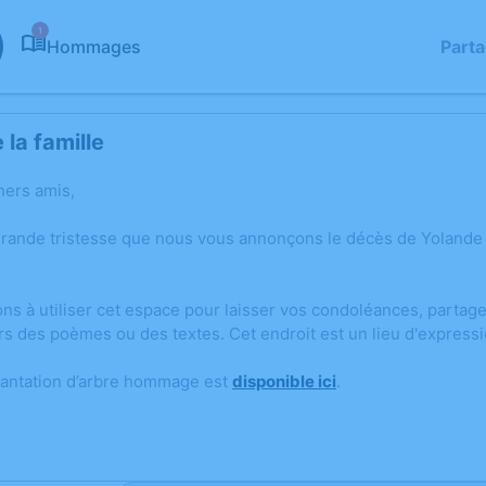
1
Hommages
Part
la famille
hers amis,
grande tristesse que nous vous annonçons le décès de Yolande 
ons à utiliser cet espace pour laisser vos condoléances, parta
rs des poèmes ou des textes. Cet endroit est un lieu d'expres
lantation d’arbre hommage est
disponible ici
.