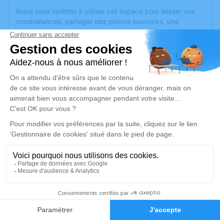
Nous vous invitons à utiliser cet espace pour laisser vos
condoléances, partager des photos souvenirs, une
anecdote ou exprimer vos pensées à travers des poèmes
ou des textes. Cet endroit est un lieu d'expression dédié à
honorer la mémoire de René RANGOT.
Un service de plantation d’arbre hommage est
disponible
ici
.
Je rends hommage
Cérémonie religieuse
lundi 28 avril 2025 à 14h30
Église Saint Sébastien de Pornichet
108 avenue de St Sébastien
44380 Pornichet
5
Faire-part
Hommages
Je rends hommage