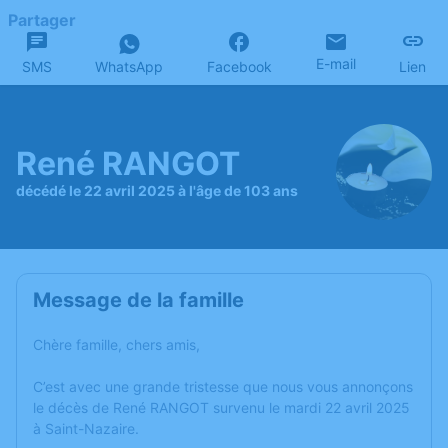
Partager
E-mail
SMS
WhatsApp
Facebook
Lien
René RANGOT
décédé le 22 avril 2025 à l'âge de 103 ans
Message de la famille
Chère famille, chers amis,
C’est avec une grande tristesse que nous vous annonçons
le décès de René RANGOT survenu le mardi 22 avril 2025
à Saint-Nazaire.