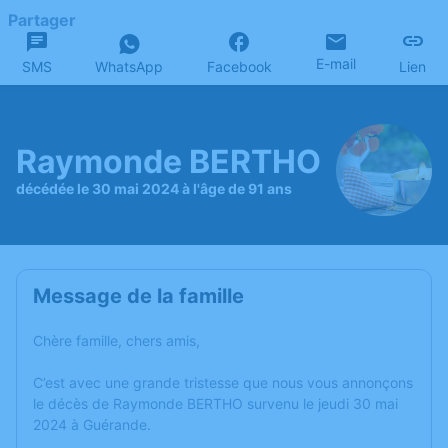
Partager
E-mail
SMS
WhatsApp
Facebook
Lien
Raymonde BERTHO
décédée le 30 mai 2024 à l'âge de 91 ans
Message de la famille
Chère famille, chers amis,
C’est avec une grande tristesse que nous vous annonçons
le décès de Raymonde BERTHO survenu le jeudi 30 mai
2024 à Guérande.