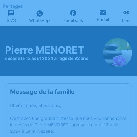
Partager
E-mail
SMS
WhatsApp
Facebook
Lien
Pierre MENORET
décédé le 13 août 2024 à l'âge de 92 ans
Message de la famille
Chère famille, chers amis,
C’est avec une grande tristesse que nous vous annonçons
le décès de Pierre MENORET survenu le mardi 13 août
2024 à Saint-Nazaire.