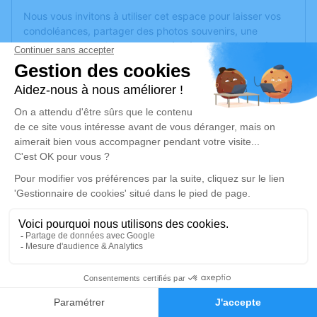
Nous vous invitons à utiliser cet espace pour laisser vos
condoléances, partager des photos souvenirs, une
anecdote ou exprimer vos pensées à travers des poèmes
ou des textes. Cet endroit est un lieu d'expression dédié à
honorer la mémoire de Pierre MENORET.
Un service de plantation d’arbre hommage est
disponible
ici
.
Je rends hommage
Cérémonie religieuse
mardi 20 août 2024 à 14h30
Église Saint Sébastien de Pornichet
108 avenue de St Sébastien
44380 Pornichet
2
Faire-part
Hommages
Je rends hommage