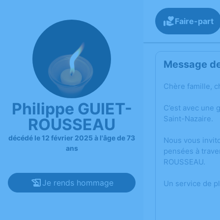
Faire-part
Message de 
Chère famille, c
Philippe GUIET-
C’est avec une 
Saint-Nazaire.
ROUSSEAU
décédé le 12 février 2025 à l'âge de 73
Nous vous invit
ans
pensées à trave
ROUSSEAU.
Je rends hommage
Un service de p