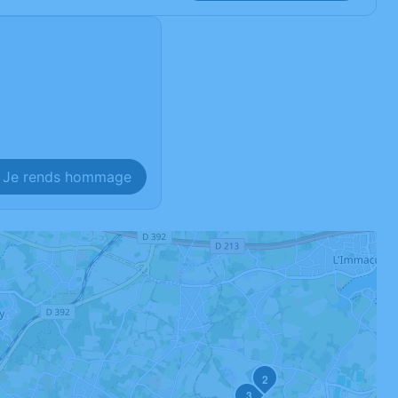
Je rends hommage
2
3