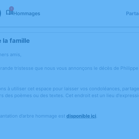
1
Hommages
Part
la famille
hers amis,
grande tristesse que nous vous annonçons le décès de Philipp
ons à utiliser cet espace pour laisser vos condoléances, parta
rs des poèmes ou des textes. Cet endroit est un lieu d'express
lantation d’arbre hommage est
disponible ici
.