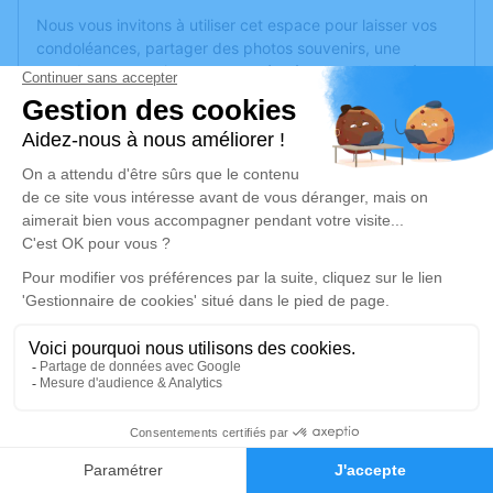
Nous vous invitons à utiliser cet espace pour laisser vos
condoléances, partager des photos souvenirs, une
anecdote ou exprimer vos pensées à travers des poèmes
ou des textes. Cet endroit est un lieu d'expression dédié à
honorer la mémoire de Philippe DUSSABLE.
Un service de plantation d’arbre hommage est
disponible
ici
.
Je rends hommage
Cérémonie civile
jeudi 21 août 2025 à 14h00
Crématorium de Saint-Nazaire
Route de la Fontaine Tuaud
44600 Saint-Nazaire
8
Faire-part
Hommages
Je rends hommage