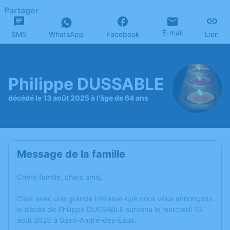
Partager
E-mail
SMS
WhatsApp
Facebook
Lien
Philippe DUSSABLE
décédé le 13 août 2025 à l'âge de 64 ans
Message de la famille
Chère famille, chers amis,
C’est avec une grande tristesse que nous vous annonçons
le décès de Philippe DUSSABLE survenu le mercredi 13
août 2025 à Saint-André-des-Eaux.