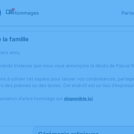
Hommages
Part
0
la famille
hers amis,
grande tristesse que nous vous annonçons le décès de Pascal R
ons à utiliser cet espace pour laisser vos condoléances, parta
rs des poèmes ou des textes. Cet endroit est un lieu d'expres
lantation d’arbre hommage est
disponible ici
.