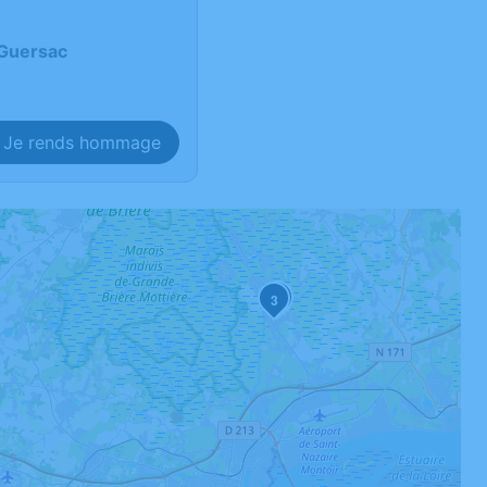
-Guersac
Je rends hommage
1
3