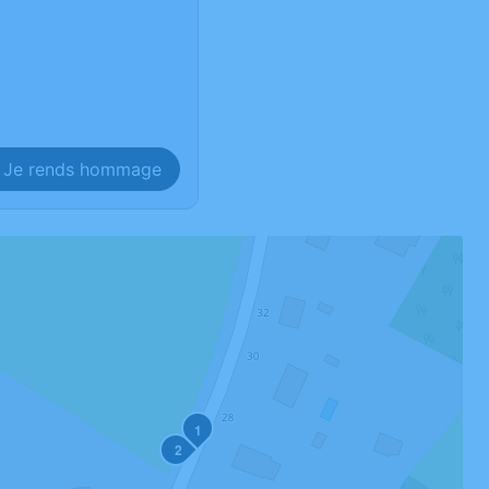
Je rends hommage
1
2