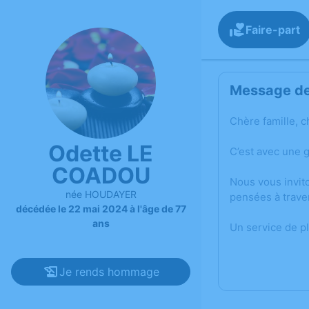
Faire-part
Message de 
Chère famille, c
Odette LE
C’est avec une 
COADOU
Nous vous invit
née HOUDAYER
pensées à trave
décédée le 22 mai 2024 à l'âge de 77
ans
Un service de p
Je rends hommage