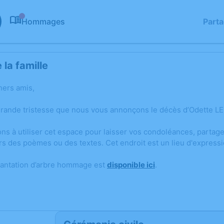
Hommages
Part
0
la famille
hers amis,
grande tristesse que nous vous annonçons le décès d’Odette L
ons à utiliser cet espace pour laisser vos condoléances, parta
rs des poèmes ou des textes. Cet endroit est un lieu d'expres
lantation d’arbre hommage est
disponible ici
.