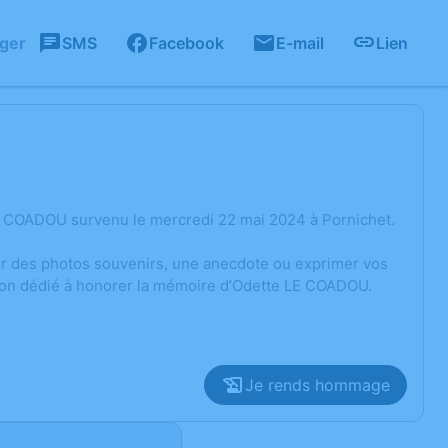
ager
SMS
Facebook
E-mail
Lien
E COADOU survenu le mercredi 22 mai 2024 à Pornichet.
ger des photos souvenirs, une anecdote ou exprimer vos
sion dédié à honorer la mémoire d’Odette LE COADOU.
Je rends hommage