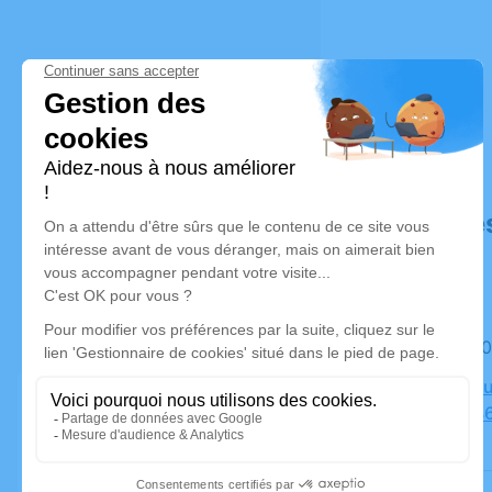
Déroulé de
Le jeudi 
Crématoriu
Tuaud, 446