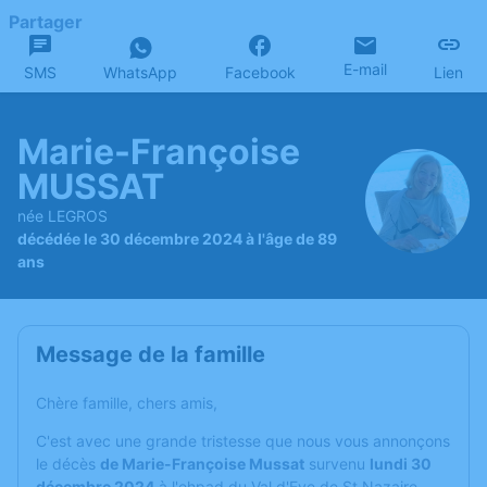
Partager
E-mail
SMS
WhatsApp
Facebook
Lien
Marie-Françoise
MUSSAT
née LEGROS
décédée le 30 décembre 2024 à l'âge de 89
ans
Message de la famille
Chère famille, chers amis,
C'est avec une grande tristesse que nous vous annonçons
le décès
de Marie-Françoise Mussat
survenu
lundi 30
décembre 2024
à l'ehpad du Val d'Eve de St Nazaire.