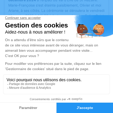
Marie-Françoise s'est éteinte paisiblement, Olivier et moi
Ariane, à ses côtés. La cérémonie se déroulera le vendredi
10 janvier 2025 à 14h30 à l'adresse suivante : Eglise Saint
Sébastien 108 avenue de St Sébastien - 44380
Pornichet. 16h inhumation au nouveau cimetière de
Pornichet.
Cet espace privé est destiné à recueillir vos condoléances
ou le souvenir d’un moment passé.
Un service de plantation d’arbre hommage est
disponible
ici
.
Je rends hommage
Cérémonie religieuse
vendredi 10 janvier 2025 à 14h30
12
Église Saint Sébastien de Pornichet
Faire-part
Hommages
108 avenue de St Sébastien