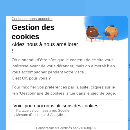
Déroulé de
Le mercre
Église Sai