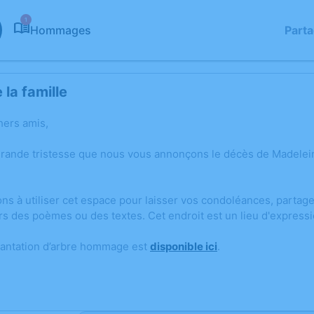
1
Hommages
Part
la famille
hers amis,
grande tristesse que nous vous annonçons le décès de Madel
ons à utiliser cet espace pour laisser vos condoléances, parta
rs des poèmes ou des textes. Cet endroit est un lieu d'expre
lantation d’arbre hommage est
disponible ici
.