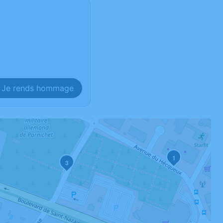
Je rends hommage
1
3