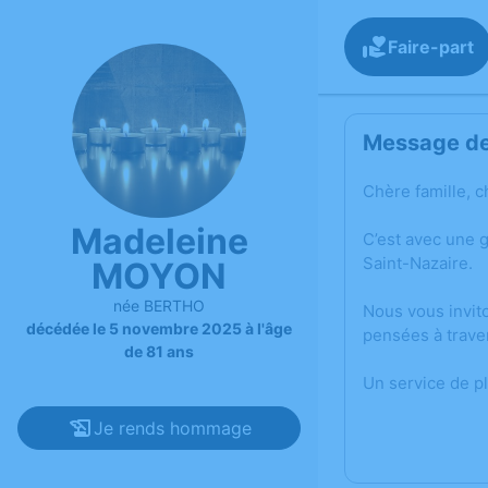
Faire-part
Message de 
Chère famille, c
Madeleine
C’est avec une 
Saint-Nazaire.
MOYON
née BERTHO
Nous vous invit
décédée le 5 novembre 2025 à l'âge
pensées à trave
de 81 ans
Un service de p
Je rends hommage