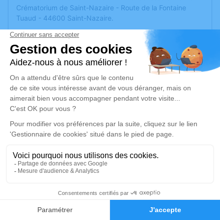
Crématorium de Saint-Nazaire - Route de la Fontaine
Tuaud - 44600 Saint-Nazaire.
Une collation est prévue à l’hôtel aquilon à St Nazaire
Nous vous invitons à utiliser cet espace pour laisser vos
condoléances, partager des photos souvenirs, une
anecdote ou exprimer vos pensées à travers des poèmes
ou des textes. Cet endroit est un lieu d'expression dédié à
honorer la mémoire de Jean GUIBERT.
Un service de plantation d’arbre hommage est
disponible
ici
.
Je rends hommage
Cérémonie civile
6
vendredi 31 octobre 2025 à 10h00
Crématorium de Saint-Nazaire
Faire-part
Hommages
Route de la Fontaine Tuaud