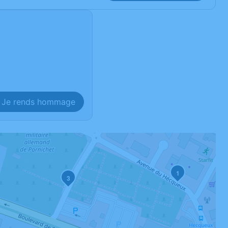
Je rends hommage
1
3