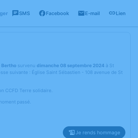
ager
SMS
Facebook
E-mail
Lien
 Bertho
survenu
dimanche 08 septembre 2024
à St
sse suivante : Église Saint Sébastien - 108 avenue de St
ion CCFD Terre solidaire.
 moment passé.
Je rends hommage