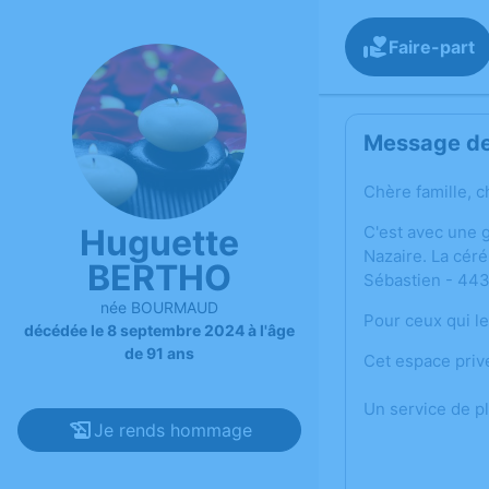
Faire-part
Message de 
Chère famille, c
Huguette
C'est avec une 
Nazaire. La céré
BERTHO
Sébastien - 443
née BOURMAUD
Pour ceux qui le
décédée le 8 septembre 2024 à l'âge
de 91 ans
Cet espace priv
Un service de p
Je rends hommage