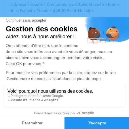
l'adresse suivante : Crématorium de Saint-Nazaire - Route
de la Fontaine Tuaud - 44600 Saint-Nazaire.
Les fleurs sont les bienvenues pour la cérémonie,
cependant nous vous proposons une autre forme de
soutien, en réalisant un don pour la
recherche contre le
cancer auprès de :
- l'ICO (Institut de Cancérologie de l'Ouest) :
https://dons.institut-cancerologie-ouest.com/b/mon-don
- La ligue contre le cancer : https://don.ligue-cancer.net
Alain, et ses enfants Aurore, Rémi et Marianne vous
remercient très chaleureusement pour vos pensées et
votre soutien.
Cet espace privé est destiné à recueillir vos condoléances
ou le souvenir d’un moment passé.
Un service de plantation d’arbre hommage est
disponible
98
ici
.
Faire-part
Hommages