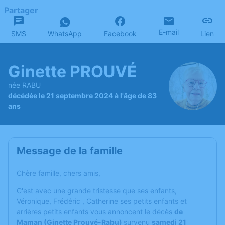
Partager
E-mail
SMS
WhatsApp
Facebook
Lien
Ginette PROUVÉ
née RABU
décédée le 21 septembre 2024 à l'âge de 83
ans
Message de la famille
Chère famille, chers amis,
C'est avec une grande tristesse que ses enfants,
Véronique, Frédéric , Catherine ses petits enfants et
arrières petits enfants vous annoncent le décès
de
Maman (Ginette Prouvé-Rabu)
survenu
samedi 21