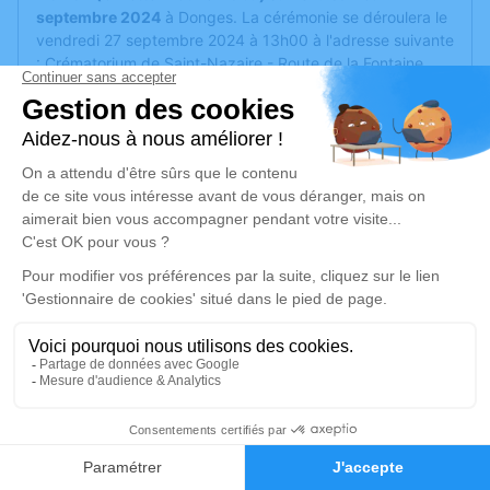
septembre 2024
à Donges. La cérémonie se déroulera le
vendredi 27 septembre 2024 à 13h00 à l'adresse suivante
: Crématorium de Saint-Nazaire - Route de la Fontaine
Tuaud - 44600 Saint-Nazaire.
Cet espace privé est destiné à recueillir vos condoléances
ou le souvenir d’un moment passé.
Un service de plantation d’arbre hommage est
disponible
ici
.
Je rends hommage
Cérémonie civile
vendredi 27 septembre 2024 à 13h00
Crématorium de Saint-Nazaire
Route de la Fontaine Tuaud
15
44600 Saint-Nazaire
Faire-part
Hommages