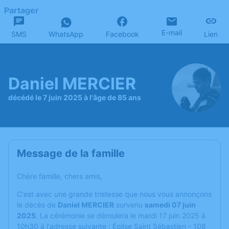
Partager
E-mail
SMS
WhatsApp
Facebook
Lien
Daniel MERCIER
décédé le 7 juin 2025 à l'âge de 85 ans
Message de la famille
Chère famille, chers amis,
C'est avec une grande tristesse que nous vous annonçons
le décès de
Daniel MERCIER
survenu
samedi 07 juin
2025
. La cérémonie se déroulera le mardi 17 juin 2025 à
10h30 à l'adresse suivante : Église Saint Sébastien - 108