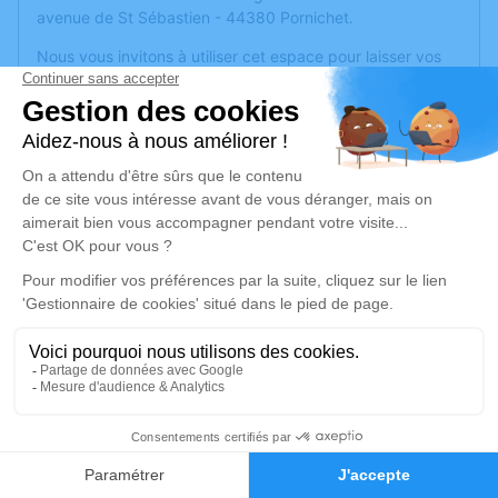
avenue de St Sébastien - 44380 Pornichet.
Nous vous invitons à utiliser cet espace pour laisser vos
condoléances, partager des photos souvenirs, une
anecdote ou exprimer vos pensées à travers des poèmes
ou des textes. Cet endroit est un lieu d'expression dédié à
honorer la mémoire de Daniel Mercier.
Ni gerbes, ni couronnes mais des bouquets de fleurs
naturelles si vous le souhaitez. Merci de vos dons. Des
urnes vous seront proposées à l'église, en faveur
d'associations caritatives.
Je rends hommage
Cérémonie religieuse
mardi 17 juin 2025 à 10h00
40
Église Saint Sébastien de Pornichet
108 avenue de St Sébastien
Faire-part
Hommages
44380 Pornichet