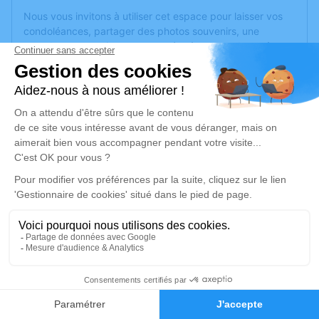
Nous vous invitons à utiliser cet espace pour laisser vos
condoléances, partager des photos souvenirs, une
anecdote ou exprimer vos pensées à travers des poèmes
ou des textes. Cet endroit est un lieu d'expression dédié à
honorer la mémoire de Bertrand BATEAU.
Un service de plantation d’arbre hommage est
disponible
ici
.
Je rends hommage
Cérémonie religieuse
mardi 28 janvier 2025 à 10h30
Notre Dame des Dunes de Pornichet
Avenue Jeanne d'Arc
44380 Pornichet
2
Faire-part
Hommages
Je rends hommage