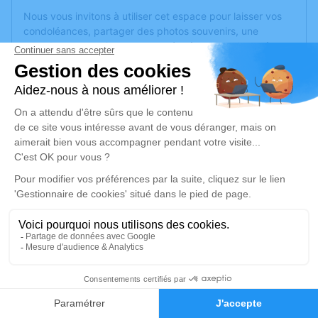
Nous vous invitons à utiliser cet espace pour laisser vos
condoléances, partager des photos souvenirs, une
anecdote ou exprimer vos pensées à travers des poèmes
ou des textes. Cet endroit est un lieu d'expression dédié à
honorer la mémoire d’Annick HERVEAU.
Un service de plantation d’arbre hommage est
disponible
ici
.
Je rends hommage
Cérémonie religieuse
vendredi 01 août 2025 à 14h30
Église Saint Sébastien de Pornichet
108 avenue de St Sébastien
44380 Pornichet
2
Faire-part
Hommages
Je rends hommage