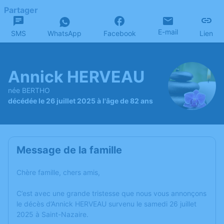
Partager
E-mail
SMS
WhatsApp
Facebook
Lien
Annick HERVEAU
née BERTHO
décédée le 26 juillet 2025 à l'âge de 82 ans
Message de la famille
Chère famille, chers amis,
C’est avec une grande tristesse que nous vous annonçons
le décès d’Annick HERVEAU survenu le samedi 26 juillet
2025 à Saint-Nazaire.